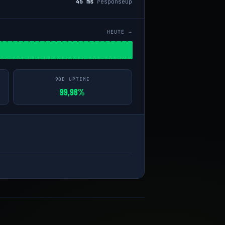
45 ms
response
Up
HEUTE →
90D UPTIME
99,98%