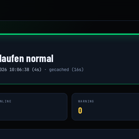
 laufen normal
026 10:06:38 (4s)
· gecached (16s)
NLINE
WARNING
1
0