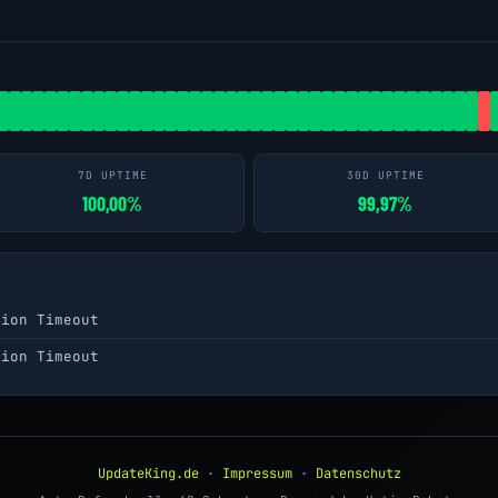
7D UPTIME
30D UPTIME
100,00%
99,97%
tion Timeout
tion Timeout
UpdateKing.de
·
Impressum
·
Datenschutz