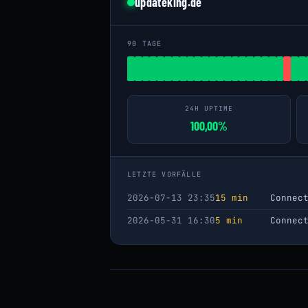
updateking.de
90 TAGE
24H UPTIME
100,00%
LETZTE VORFÄLLE
2026-07-13 23:35
15 min
Connec
2026-05-31 16:30
5 min
Connec